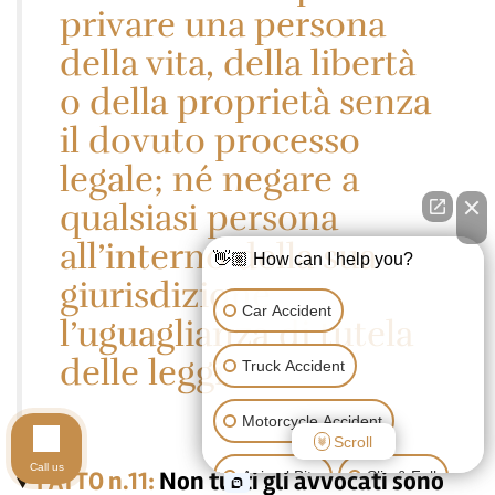
privare una persona
della vita, della libertà
o della proprietà senza
il dovuto processo
legale; né negare a
qualsiasi persona
all’interno della sua
👋🏼 How can I help you?
giurisdizione
Car Accident
l’uguaglianza di tutela
delle leggi.”
Truck Accident
Motorcycle Accident
Scroll
Call us
FATTO n.11:
Non tutti gli avvocati sono
Animal Bite
Slip & Fall