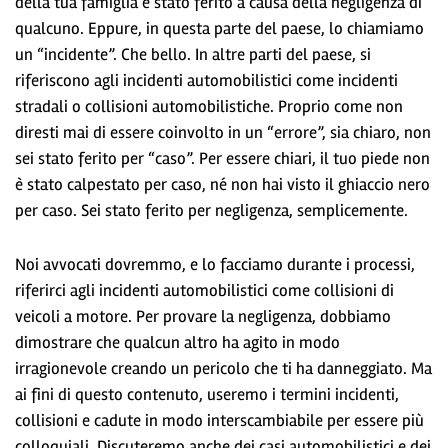
della tua famiglia è stato ferito a causa della negligenza di
qualcuno. Eppure, in questa parte del paese, lo chiamiamo
un “incidente”. Che bello. In altre parti del paese, si
riferiscono agli incidenti automobilistici come incidenti
stradali o collisioni automobilistiche. Proprio come non
diresti mai di essere coinvolto in un “errore”, sia chiaro, non
sei stato ferito per “caso”. Per essere chiari, il tuo piede non
è stato calpestato per caso, né non hai visto il ghiaccio nero
per caso. Sei stato ferito per negligenza, semplicemente.
Noi avvocati dovremmo, e lo facciamo durante i processi,
riferirci agli incidenti automobilistici come collisioni di
veicoli a motore. Per provare la negligenza, dobbiamo
dimostrare che qualcun altro ha agito in modo
irragionevole creando un pericolo che ti ha danneggiato. Ma
ai fini di questo contenuto, useremo i termini incidenti,
collisioni e cadute in modo interscambiabile per essere più
colloquiali. Discuteremo anche dei casi automobilistici e dei