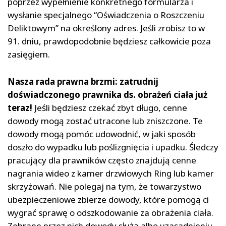
poprzez wypełnienie konkretnego formularza i
wysłanie specjalnego “Oświadczenia o Roszczeniu
Deliktowym” na określony adres. Jeśli zrobisz to w
91. dniu, prawdopodobnie będziesz całkowicie poza
zasięgiem.
Nasza rada prawna brzmi: zatrudnij
doświadczonego prawnika ds. obrażeń ciała już
teraz!
Jeśli będziesz czekać zbyt długo, cenne
dowody mogą zostać utracone lub zniszczone. Te
dowody mogą pomóc udowodnić, w jaki sposób
doszło do wypadku lub poślizgnięcia i upadku. Śledczy
pracujący dla prawników często znajdują cenne
nagrania wideo z kamer drzwiowych Ring lub kamer
skrzyżowań. Nie polegaj na tym, że towarzystwo
ubezpieczeniowe zbierze dowody, które pomogą ci
wygrać sprawę o odszkodowanie za obrażenia ciała.
Zebrane przez nich dowody służą albo uzasadnieniu